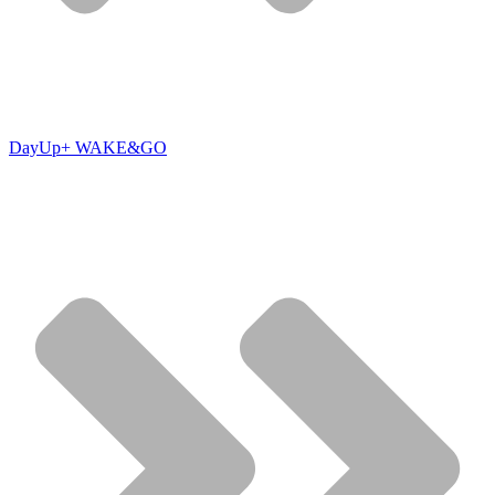
DayUp+ WAKE&GO