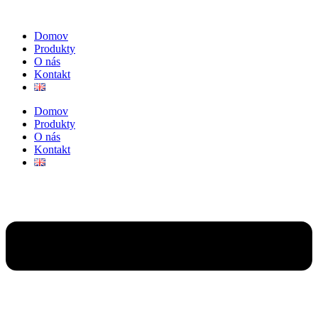
Preskočiť
na
Domov
obsah
Produkty
O nás
Kontakt
Domov
Produkty
O nás
Kontakt